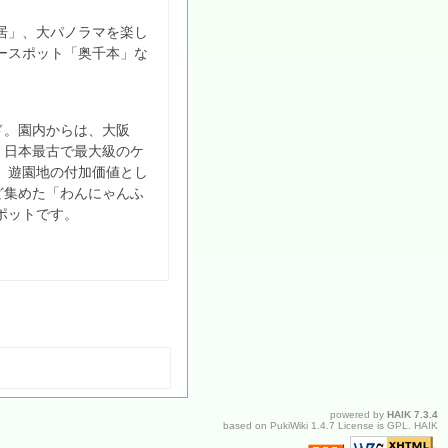
居」、大パノラマを楽し
ースポット「奥千本」な
ド。園内からは、大阪
。日本最古で最大級のケ
、遊園地の付加価値とし
ど集めた「わんにゃんふ
ポットです。
powered by
HAIK
7.3.4
based on
PukiWiki
1.4.7 License is
GPL
.
HAIK