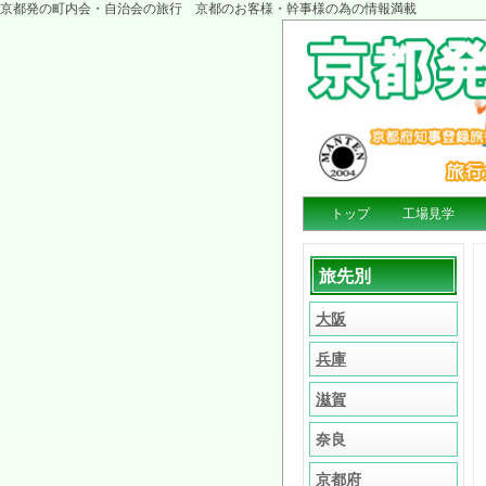
京都発の町内会・自治会の旅行 京都のお客様・幹事様の為の情報満載
トップ
工場見学
旅先別
大阪
兵庫
滋賀
奈良
京都府