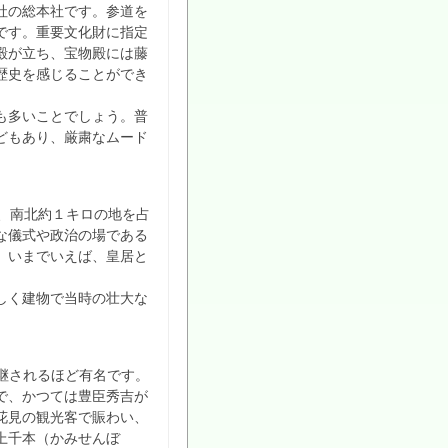
社の総本社です。参道を
です。重要文化財に指定
殿が立ち、宝物殿には藤
歴史を感じることができ
も多いことでしょう。普
どもあり、厳粛なムード
ロ、南北約１キロの地を占
な儀式や政治の場である
。いまでいえば、皇居と
しく建物で当時の壮大な
継されるほど有名です。
で、かつては豊臣秀吉が
花見の観光客で賑わい、
上千本（かみせんぼ