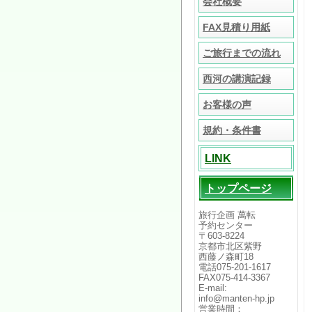
会社概要
FAX見積り用紙
ご旅行までの流れ
西河の講演記録
お客様の声
規約・条件書
LINK
トップページ
旅行企画 萬転
予約センター
〒603-8224
京都市北区紫野
西藤ノ森町18
電話075-201-1617
FAX075-414-3367
E-mail:
info@manten-hp.jp
営業時間：