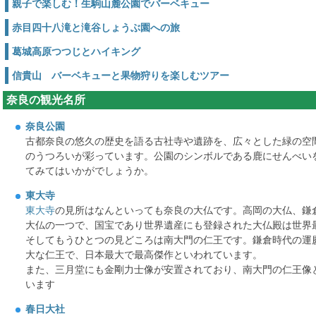
親子で楽しむ！生駒山麓公園でバーベキュー
赤目四十八滝と滝谷しょうぶ園への旅
葛城高原つつじとハイキング
信貴山 バーベキューと果物狩りを楽しむツアー
奈良の観光名所
奈良公園
古都奈良の悠久の歴史を語る古社寺や遺跡を、広々とした緑の空
のうつろいが彩っています。公園のシンボルである鹿にせんべい
てみてはいかがでしょうか。
東大寺
東大寺
の見所はなんといっても奈良の大仏です。高岡の大仏、鎌
大仏の一つで、国宝であり世界遺産にも登録された大仏殿は世界
そしてもうひとつの見どころは南大門の仁王です。鎌倉時代の運
大な仁王で、日本最大で最高傑作といわれています。
また、三月堂にも金剛力士像が安置されており、南大門の仁王像
います
春日大社