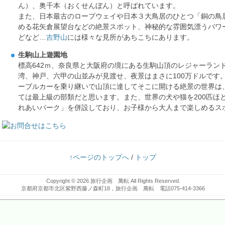
ん）、奥千本（おくせんぼん）と呼ばれています。
また、日本最古のロープウェイや日本３大鳥居のひとつ「銅の鳥
める花矢倉展望台などの絶景スポット、神秘的な雰囲気漂うパワ
どなど…
吉野山
には様々な見所があちこちにあります。
生駒山上遊園地
標高642ｍ、奈良県と大阪府の境にある生駒山頂のレジャーラン
湾、神戸、六甲の山並みが見渡せ、夜景はまさに100万ドルです
ーブルカーを乗り継いで山頂に達してそこに開ける絶景の世界は
ては最上級の部類だと思います。また、世界の犬や猫を200匹ほ
れあいパーク」を併設しており、お子様から大人まで楽しめるス
↑ページのトップへ
/
トップ
Copyright © 2026
旅行企画 萬転
All Rights Reserved.
京都府京都市北区紫野西藤ノ森町18，旅行企画 萬転 電話075-414-3366