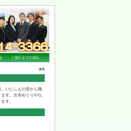
せ
ご旅行までの流れ
奈良
県。いにしえの昔から幾
ります。古寺めぐりや仏
ります。