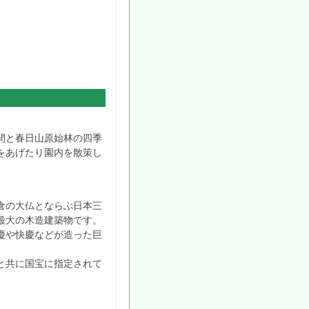
間と春日山原始林の四季
をあげたり園内を散策し
倉の大仏とならぶ日本三
最大の木造建築物です。
慶や快慶などが造った巨
と共に国宝に指定されて