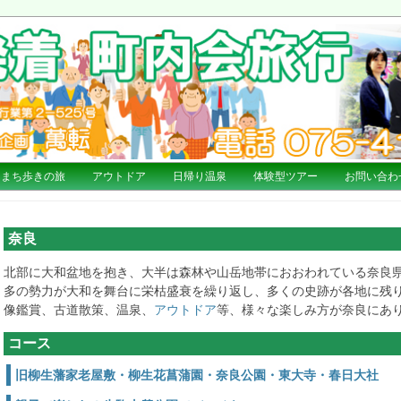
まち歩きの旅
アウトドア
日帰り温泉
体験型ツアー
お問い合わ
奈良
北部に大和盆地を抱き、大半は森林や山岳地帯におおわれている奈良
多の勢力が大和を舞台に栄枯盛衰を繰り返し、多くの史跡が各地に残
像鑑賞、古道散策、温泉、
アウトドア
等、様々な楽しみ方が奈良にあ
コース
旧柳生藩家老屋敷・柳生花菖蒲園・奈良公園・東大寺・春日大社