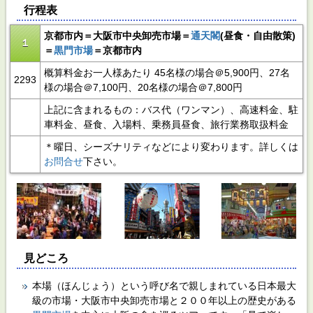
行程表
京都市内＝大阪市中央卸売市場＝
通天閣
(昼食・自由散策)
１
＝
黒門市場
＝京都市内
概算料金お一人様あたり 45名様の場合＠5,900円、27名
2293
様の場合＠7,100円、20名様の場合＠7,800円
上記に含まれるもの：バス代（ワンマン）、高速料金、駐
車料金、昼食、入場料、乗務員昼食、旅行業務取扱料金
＊曜日、シーズナリティなどにより変わります。詳しくは
お問合せ
下さい。
見どころ
本場（ほんじょう）という呼び名で親しまれている日本最大
級の市場・大阪市中央卸売市場と２００年以上の歴史がある