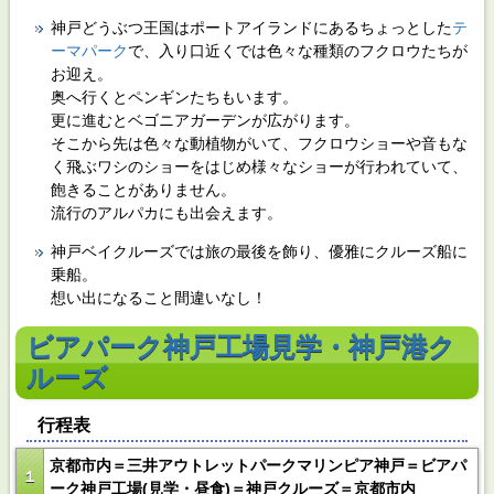
神戸どうぶつ王国はポートアイランドにあるちょっとした
テ
ーマパーク
で、入り口近くでは色々な種類のフクロウたちが
お迎え。
奥へ行くとペンギンたちもいます。
更に進むとベゴニアガーデンが広がります。
そこから先は色々な動植物がいて、フクロウショーや音もな
く飛ぶワシのショーをはじめ様々なショーが行われていて、
飽きることがありません。
流行のアルパカにも出会えます。
神戸ベイクルーズでは旅の最後を飾り、優雅にクルーズ船に
乗船。
想い出になること間違いなし！
ビアパーク神戸工場見学・神戸港ク
ルーズ
行程表
京都市内＝三井アウトレットパークマリンピア神戸＝ビアパ
１
ーク神戸工場(見学・昼食)＝神戸クルーズ＝京都市内