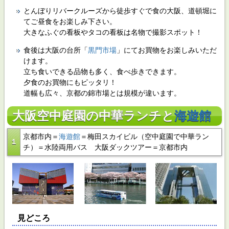
とんぼりリバークルーズから徒歩すぐで食の大阪、道頓堀に
てご昼食をお楽しみ下さい。
大きなふぐの看板やタコの看板は名物で撮影スポット！
食後は大阪の台所「
黒門市場
」にてお買物をお楽しみいただ
けます。
立ち食いできる品物も多く、食べ歩きできます。
夕食のお買物にもピッタリ！
道幅も広々、京都の錦市場とは規模が違います。
大阪空中庭園の中華ランチと
海遊館
京都市内＝
海遊館
＝梅田スカイビル（空中庭園で中華ラン
１
チ）＝水陸両用バス 大阪ダックツアー＝京都市内
見どころ