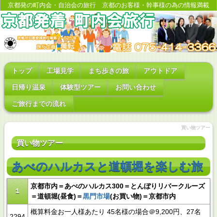
京都発の町内会・自治会の旅行 京都のお客様・幹事様の為の情報満載
トップ
工場見学
まち歩きの旅
アウトドア
日帰り温泉
体験型ツアー
お問い合わせ
ご旅行までの流れ
買い物ツアー
買い物ツアー
あべのハルカスと道頓堀を楽しむ旅
京都市内＝あべのハルカス300＝とんぼりリバークルーズ
１
＝道頓堀(昼食)＝
黒門市場
(お買い物)＝京都市内
概算料金お一人様あたり 45名様の場合＠9,200円、27名
2294