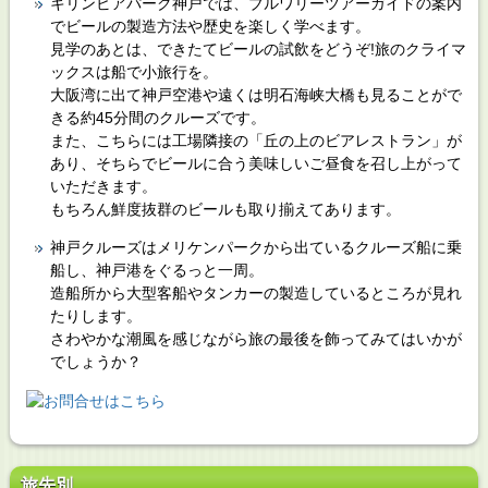
キリンビアパーク神戸では、ブルワリーツアーガイドの案内
でビールの製造方法や歴史を楽しく学べます。
見学のあとは、できたてビールの試飲をどうぞ!旅のクライマ
ックスは船で小旅行を。
大阪湾に出て神戸空港や遠くは明石海峡大橋も見ることがで
きる約45分間のクルーズです。
また、こちらには工場隣接の「丘の上のビアレストラン」が
あり、そちらでビールに合う美味しいご昼食を召し上がって
いただきます。
もちろん鮮度抜群のビールも取り揃えてあります。
神戸クルーズはメリケンパークから出ているクルーズ船に乗
船し、神戸港をぐるっと一周。
造船所から大型客船やタンカーの製造しているところが見れ
たりします。
さわやかな潮風を感じながら旅の最後を飾ってみてはいかが
でしょうか？
旅先別