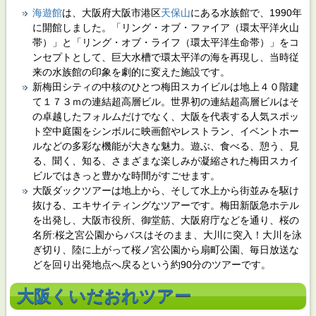
海遊館
は、大阪府大阪市港区
天保山
にある水族館で、1990年
に開館しました。「リング・オブ・ファイア（環太平洋火山
帯）」と「リング・オブ・ライフ（環太平洋生命帯）」をコ
ンセプトとして、巨大水槽で環太平洋の海を再現し、当時従
来の水族館の印象を劇的に変えた施設です。
新梅田シティの中核のひとつ梅田スカイビルは地上４０階建
て１７３ｍの連結超高層ビル。世界初の連結超高層ビルはそ
の卓越したフォルムだけでなく、大阪を代表する人気スポッ
ト空中庭園をシンボルに映画館やレストラン、イベントホー
ルなどの多彩な機能が大きな魅力。遊ぶ、食べる、憩う、見
る、聞く、知る、さまざまな楽しみが凝縮された梅田スカイ
ビルではきっと豊かな時間がすごせます。
大阪ダックツアーは地上から、そして水上から街並みを駆け
抜ける、エキサイティングなツアーです。梅田新阪急ホテル
を出発し、大阪市役所、御堂筋、大阪府庁などを通り、桜の
名所:桜之宮公園からバスはそのまま、大川に突入！大川を泳
ぎ切り、陸に上がって桜ノ宮公園から扇町公園、毎日放送な
どを回り出発地点へ戻るという約90分のツアーです。
大阪くいだおれツアー