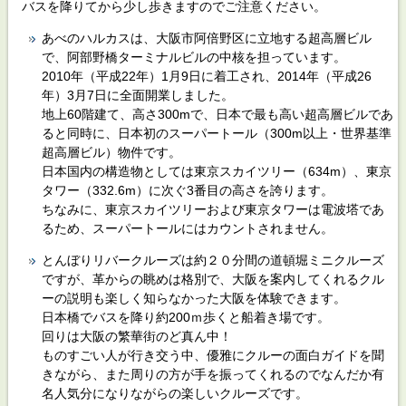
バスを降りてから少し歩きますのでご注意ください。
あべのハルカスは、大阪市阿倍野区に立地する超高層ビル
で、阿部野橋ターミナルビルの中核を担っています。
2010年（平成22年）1月9日に着工され、2014年（平成26
年）3月7日に全面開業しました。
地上60階建て、高さ300mで、日本で最も高い超高層ビルであ
ると同時に、日本初のスーパートール（300m以上・世界基準
超高層ビル）物件です。
日本国内の構造物としては東京スカイツリー（634m）、東京
タワー（332.6m）に次ぐ3番目の高さを誇ります。
ちなみに、東京スカイツリーおよび東京タワーは電波塔であ
るため、スーパートールにはカウントされません。
とんぼりリバークルーズは約２０分間の道頓堀ミニクルーズ
ですが、革からの眺めは格別で、大阪を案内してくれるクル
ーの説明も楽しく知らなかった大阪を体験できます。
日本橋でバスを降り約200ｍ歩くと船着き場です。
回りは大阪の繁華街のど真ん中！
ものすごい人が行き交う中、優雅にクルーの面白ガイドを聞
きながら、また周りの方が手を振ってくれるのでなんだか有
名人気分になりながらの楽しいクルーズです。