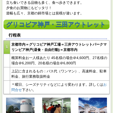
立ち食いできる品物も多く、食べ歩きできます。
夕食のお買物にもピッタリ！
道幅も広々、京都の錦市場とは規模が違います。
グリコピア神戸・三田アウトレット
行程表
京都市内＝グリコピア神戸工場＝三井アウトレットパークマ
１
リンピア神戸(昼食・自由行動)＝京都市内
概算料金お一人様あたり 45名様の場合＠4,600円、27名様の
場合＠6,200円、20名様の場合＠6,800円
上記に含まれるもの：バス代（ワンマン）、高速料金、駐車
料金、旅行業務取扱料金
＊曜日、シーズナリティなどにより変わります。詳しくは
お
問合せ
下さい。