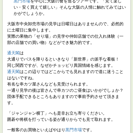
黒門市場
を中心に大阪の食を巡るツアーです。「見て楽し
い・安く買えて嬉しい」そんな大阪の人情に触れてみてはい
かがでしょうか。
大阪市中央卸売市場の見学は日曜日はありませんので、必然的
に土曜日に集中します。
実際の果物の「せり場」の見学や仲卸店舗での仕入れ体験（一
部の店舗での買い物）などができ魅力的です。
通天閣
は
大通りでバスを降りるといきなり「新世界」の派手な看板！
同じ関西ですが、なぜかチョッピリ異国情緒を感じます。
通天閣
はこの辺りではどこからでも見れますので道に迷うこと
はないですね。
有名な串カツ屋さんなども見受けられます。
一通り見学の後は皆さんで串カツのご昼食はいかがでしょか？
団体手配できるところもありますので事前予約させて頂きま
す。
「ジャンジャン横丁」へも是非お立ち寄りください。
囲碁や将棋を打っている姿が通りからでも見て取れます。
一般客のお買物といえばやはり
黒門市場
です。