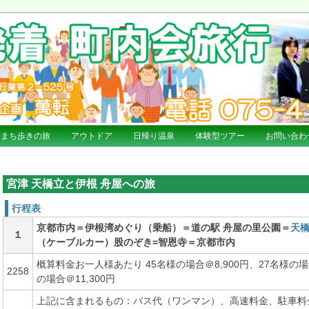
まち歩きの旅
アウトドア
日帰り温泉
体験型ツアー
お問い合わ
宮津 天橋立と伊根 舟屋への旅
行程表
京都市内＝伊根湾めぐり（乗船）＝道の駅 舟屋の里公園＝
天
１
（ケーブルカー）股のぞき=智恩寺＝京都市内
概算料金お一人様あたり 45名様の場合＠8,900円、27名様の場合
2258
の場合＠11,300円
上記に含まれるもの：バス代（ワンマン）、高速料金、駐車料