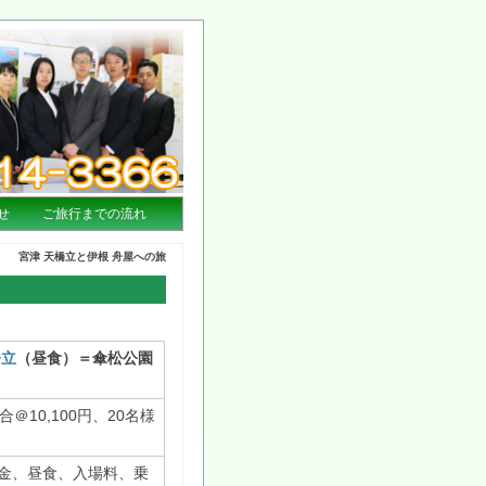
せ
ご旅行までの流れ
宮津 天橋立と伊根 舟屋への旅
橋立
（昼食）＝傘松公園
＠10,100円、20名様
金、昼食、入場料、乗