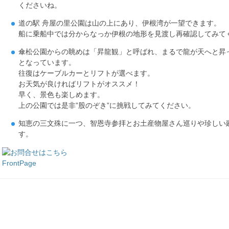
くださいね。
道の駅 舟屋の里公園は山の上にあり、伊根湾が一望できます。
船に乗船中では分からなっか伊根の地形を見渡し再確認してみて
傘松公園からの眺めは「昇龍観」と呼ばれ、まるで龍が天へと昇
となっています。
往復はケーブルカーとリフトが選べます。
お天気が良ければリフトがオススメ！
早く、景色も楽しめます。
上の公園では是非”股のぞき”に挑戦してみてください。
知恵の三文殊に一つ、智恩寺参拝とお土産物屋さん巡りや珍しい
す。
FrontPage