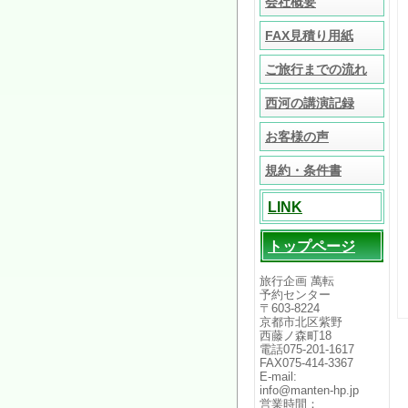
会社概要
FAX見積り用紙
ご旅行までの流れ
西河の講演記録
お客様の声
規約・条件書
LINK
トップページ
旅行企画 萬転
予約センター
〒603-8224
京都市北区紫野
西藤ノ森町18
電話075-201-1617
FAX075-414-3367
E-mail:
info@manten-hp.jp
営業時間：