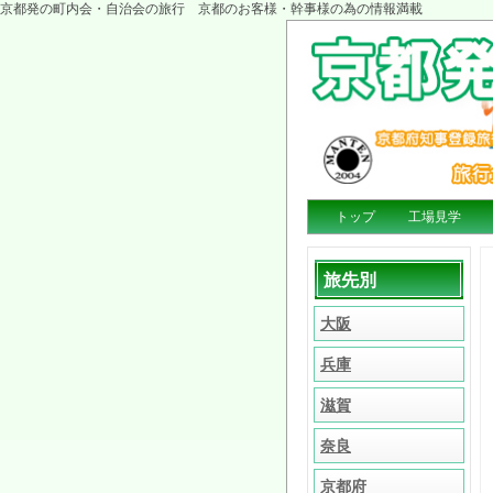
京都発の町内会・自治会の旅行 京都のお客様・幹事様の為の情報満載
トップ
工場見学
旅先別
大阪
兵庫
滋賀
奈良
京都府