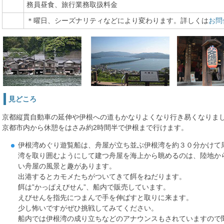
務員昼食、旅行業務取扱料金
＊曜日、シーズナリティなどにより変わります。詳しくは
お問
見どころ
京都縦貫自動車の延伸や伊根への道もかなりよくなり行き易くなりま
京都市内から休憩をはさみ約2時間半で伊根まで行けます。
伊根湾めぐり遊覧船は、舟屋が立ち並ぶ伊根湾を約３０分かけて
湾を取り囲むようにして建つ舟屋を海上から眺めるのは、陸地か
い舟屋の風景と趣があります。
出港するとカモメたちがついてきて餌をねだります。
餌は”かっぱえびせん”、船内で販売しています。
えびせんを指先につまんで手を伸ばすと取りに来ます。
少し怖いですがぜひ挑戦してみてください。
船内では伊根湾の成り立ちなどのアナウンスもされていますので